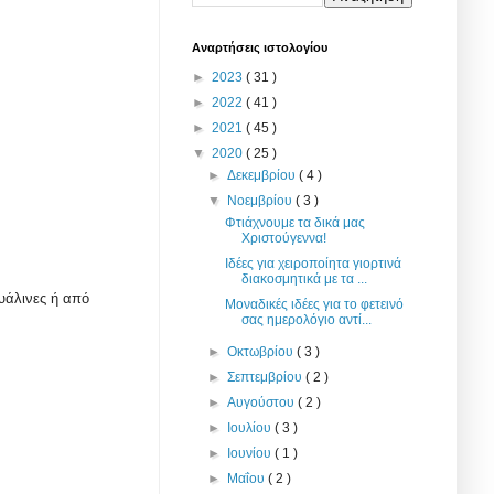
Αναρτήσεις ιστολογίου
►
2023
( 31 )
►
2022
( 41 )
►
2021
( 45 )
▼
2020
( 25 )
►
Δεκεμβρίου
( 4 )
▼
Νοεμβρίου
( 3 )
Φτιάχνουμε τα δικά μας
Χριστούγεννα!
Ιδέες για χειροποίητα γιορτινά
διακοσμητικά με τα ...
γυάλινες ή από
Μοναδικές ιδέες για το φετεινό
σας ημερολόγιο αντί...
►
Οκτωβρίου
( 3 )
►
Σεπτεμβρίου
( 2 )
►
Αυγούστου
( 2 )
►
Ιουλίου
( 3 )
►
Ιουνίου
( 1 )
►
Μαΐου
( 2 )