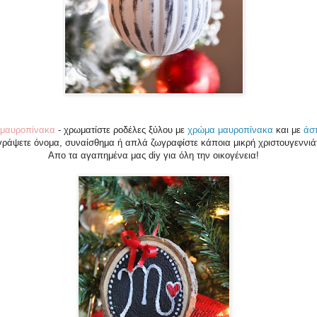
 μαυροπίνακα
- χρωματίστε ροδέλες ξύλου με
χρώμα μαυροπίνακα
και με
άσ
γράψετε όνομα, συναίσθημα ή απλά ζωγραφίστε κάποια μικρή χριστουγεννιάτ
Απο τα αγαπημένα μας diy για όλη την οικογένεια!