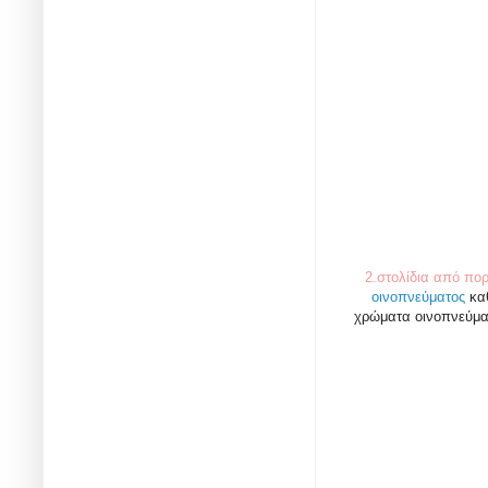
2.στολίδια από πο
οινοπνεύματος
καθ
χρώματα οινοπνεύματο