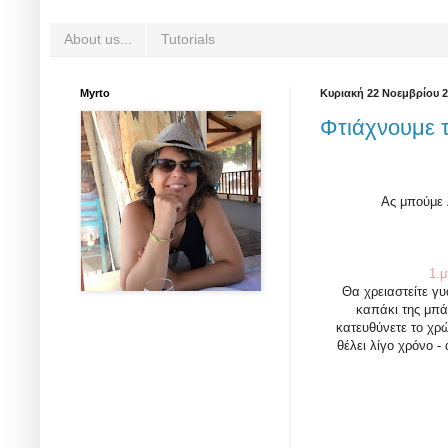
About us...
Tutorials
Myrto
Κυριακή 22 Νοεμβρίου 
Φτιάχνουμε τ
Ας μπούμε 
1.μ
Θα χρειαστείτε γ
καπάκι της μπά
κατευθύνετε το χρώ
θέλει λίγο χρόνο 