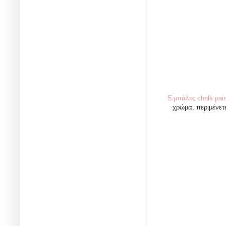
5.μπάλες chalk pai
χρώμα, περιμένετε