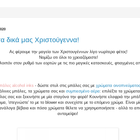
2020
α δικά μας Χριστούγεννα!
Ας φέρουμε την μαγεία των Χριστουγέννων λίγο νωρίτερα φέτος!
Νομίζω οτι όλοι το χρειαζόμαστε!
λοιπόν στον ρυθμό των εορτών με τις πιο μαγικές κατασκευές, φτιαγμένες α
πάλες alcohol inks
- δώστε στυλ στις μπάλες σας με
χρώματα οινοπνεύματο
υάλινες μπάλες, τα χρώματα σας και
συμπιεσμένο αέρα
: επιλέξτε τα χρώματα
λας σας και ξεκινήστε με μία σταγόνα την φορά! Κουνήστε ελαφριά την μπά
μα, 'στεγνώστε' το με το blower και συνεχίστε με το επόμενο χρώμα. Είναι μ
- ανάλογα βέβαια και πόσα χρώματα θέλετε να χρησιμοποιήσετε - αλλά το α
ανταμείψει!